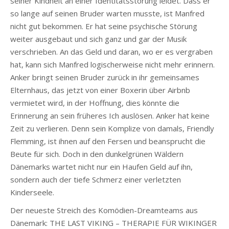
seiner Kindheit an einer Identitätsstörung leidet. Dass er
so lange auf seinen Bruder warten musste, ist Manfred
nicht gut bekommen. Er hat seine psychische Störung
weiter ausgebaut und sich ganz und gar der Musik
verschrieben. An das Geld und daran, wo er es vergraben
hat, kann sich Manfred logischerweise nicht mehr erinnern.
Anker bringt seinen Bruder zurück in ihr gemeinsames
Elternhaus, das jetzt von einer Boxerin über Airbnb
vermietet wird, in der Hoffnung, dies könnte die
Erinnerung an sein früheres Ich auslösen. Anker hat keine
Zeit zu verlieren. Denn sein Komplize von damals, Friendly
Flemming, ist ihnen auf den Fersen und beansprucht die
Beute für sich. Doch in den dunkelgrünen Wäldern
Dänemarks wartet nicht nur ein Haufen Geld auf ihn,
sondern auch der tiefe Schmerz einer verletzten
Kinderseele.
Der neueste Streich des Komödien-Dreamteams aus
Dänemark: THE LAST VIKING – THERAPIE FÜR WIKINGER