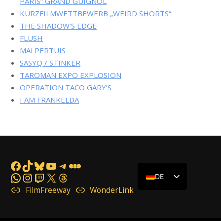
PARIS“ GRAND GUIGNOL
KURZFILMWETTBEWERB „WEIRD SHORTS“
THE SHADOW’S EDGE
FLUSH
MALPERTUIS
SASYQ / STINKER
TAROMAN EXPO EXPLOSION
OPERATION TACO GARY’S
I AM FRANKELDA
Facebook
TikTok
Bluesky
YouTube
Telegram
Letterboxd
WhatsApp
Instagram
Twitch
X
Threads
DE
FilmFreeway
WonderLink